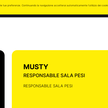
zare le tue preferenze. Continuando la navigazione accetterai automaticamente l’utilizzo dei cook
Post
Eventi
Foto
Multimedia
Contatti
MUSTY
RESPONSABILE SALA PESI
RESPONSABILE SALA PESI