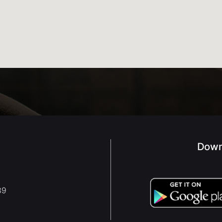
Down
89