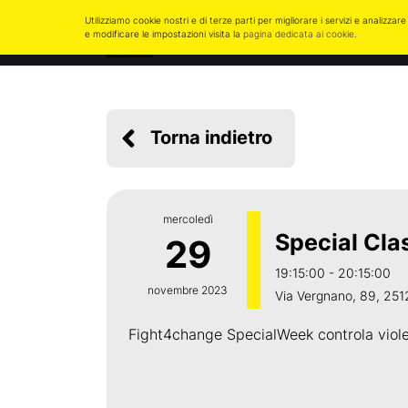
Utilizziamo cookie nostri e di terze parti per migliorare i servizi e analiz
Home
Corsi
Orari
Staff
e modificare le impostazioni visita la
pagina dedicata ai cookie
.
Torna indietro
mercoledì
Special Cla
29
19:15:00 - 20:15:00
novembre 2023
Via Vergnano, 89, 2512
Fight4change SpecialWeek controla viole