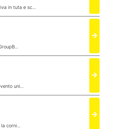
 in tuta e sc...
GroupB...
ento uni...
a corni...