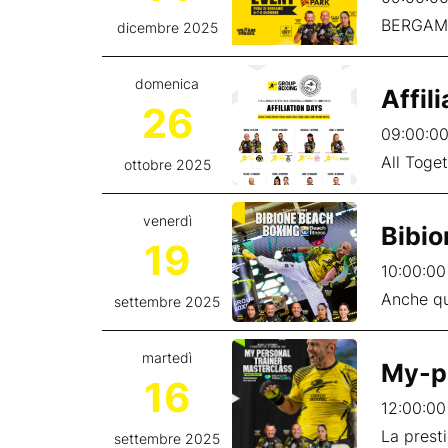
BERGAMO 
dicembre 2025
domenica
Affil
26
09:00:00
All Toget
ottobre 2025
venerdì
Bibio
19
10:00:00
Anche qu
settembre 2025
martedì
My-pe
16
12:00:00
La presti
settembre 2025