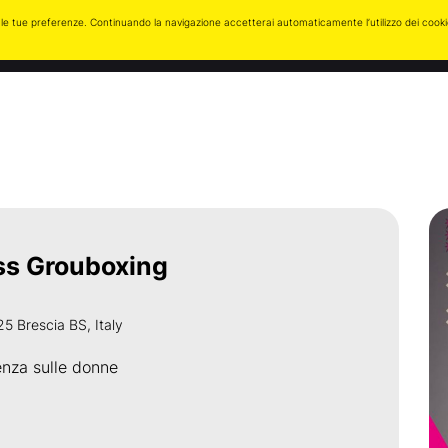
zare le tue preferenze. Continuando la navigazione accetterai automaticamente l’utilizzo dei cook
Post
Eventi
Foto
Multimedia
Contatti
ss Grouboxing
5 Brescia BS, Italy
nza sulle donne