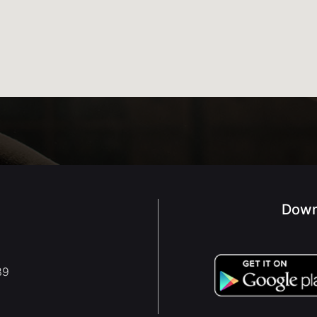
Down
89